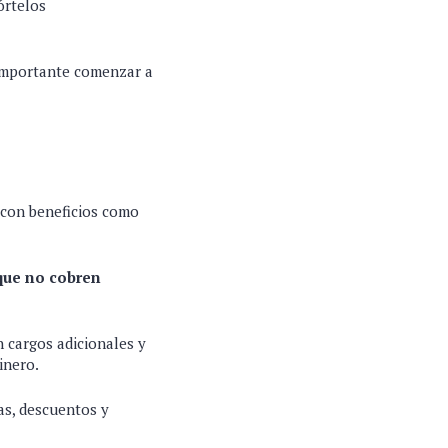
órtelos
s importante comenzar a
 con beneficios como
que no cobren
 cargos adicionales y
dinero.
as, descuentos y