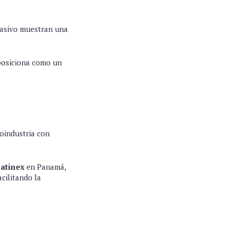
masivo muestran una
 posiciona como un
roindustria con
atinex
en Panamá,
cilitando la