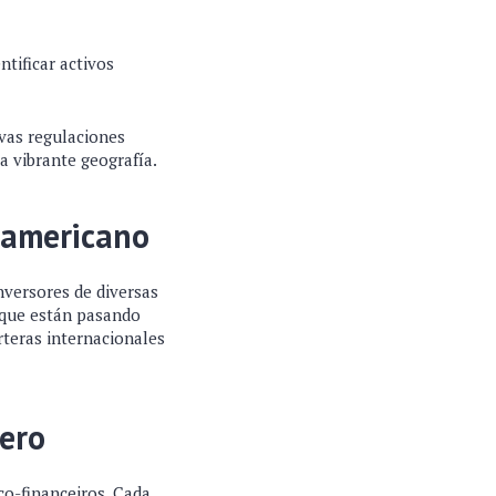
ntificar activos
vas regulaciones
a vibrante geografía.
oamericano
nversores de diversas
 que están pasando
rteras internacionales
iero
co-financeiros. Cada