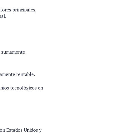
tores principales,
bal.
ro sumamente
tamente rentable.
rnios tecnológicos en
con Estados Unidos y