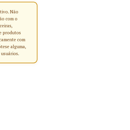
tivo. Não
ção com o
ceiras,
e produtos
nicamente com
ótese alguma,
 usuários.