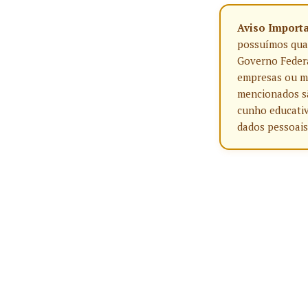
Aviso Import
possuímos qualq
Governo Federa
empresas ou ma
mencionados sã
cunho educativ
dados pessoais