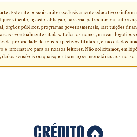
ante:
Este site possui caráter exclusivamente educativo e informa
uer vínculo, ligação, afiliação, parceria, patrocínio ou autoriza
l, órgãos públicos, programas governamentais, instituições finan
rcas eventualmente citadas. Todos os nomes, marcas, logotipos 
o de propriedade de seus respectivos titulares, e são citados u
o e informativo para os nossos leitores. Não solicitamos, em hip
, dados sensíveis ou quaisquer transações monetárias aos nossos