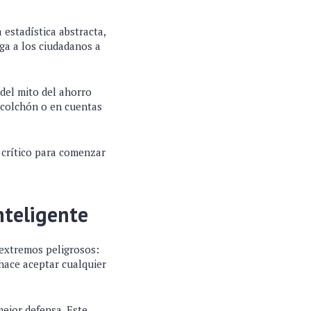
 estadística abstracta,
iga a los ciudadanos a
 del mito del ahorro
l colchón o en cuentas
 crítico para comenzar
nteligente
extremos peligrosos:
hace aceptar cualquier
mejor defensa. Este