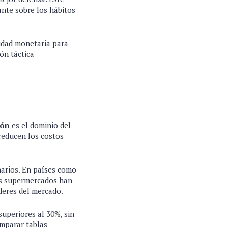
ante sobre los hábitos
nidad monetaria para
ón táctica
ión
es el dominio del
 reducen los costos
narios. En países como
os supermercados han
deres del mercado.
superiores al 30%, sin
omparar tablas