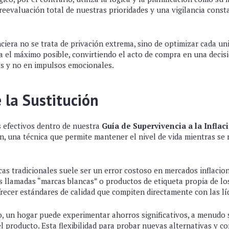
eevaluación total de nuestras prioridades y una vigilancia const
ciera no se trata de privación extrema, sino de optimizar cada u
a el máximo posible, convirtiendo el acto de compra en una decisi
s y no en impulsos emocionales.
e la Sustitución
s efectivos dentro de nuestra
Guía de Supervivencia a la Inflac
ón, una técnica que permite mantener el nivel de vida mientras se
cas tradicionales suele ser un error costoso en mercados inflacio
s llamadas “marcas blancas” o productos de etiqueta propia de l
recer estándares de calidad que compiten directamente con las lí
o, un hogar puede experimentar ahorros significativos, a menudo 
 del producto. Esta flexibilidad para probar nuevas alternativas y c