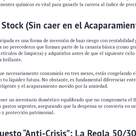
entes químicos es vital para ganarle la carrera al índice de prec
Stock (Sin caer en el Acaparamien
icipada es una forma de inversión de bajo riesgo con rentabilidad 
os no perecederos que forman parte de la canasta básica (como gr
rtículos de limpieza) y adquirirlos antes de que el siguiente ciclo
a brillante.
ue necesariamente consumirás en tres meses, estás congelando el
 tu liquidez futura. No obstante, es fundamental diferenciar entr
ligente y el acaparamiento movido por la ansiedad.
ener un inventario doméstico equilibrado que no comprometa el fl
s gastos urgentes, asegurando que la despensa se convierta en u
o y protección patrimonial.
puesto “Anti-Crisis”: La Regla 50/3