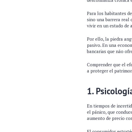
desconfianza crónica 
Para los habitantes de
sino una barrera real 
vivir en un estado de 
Por ello, la piedra an
pasivo. En una economí
bancarias que não ofr
Comprender que el efe
a proteger el patrimo
1. Psicolog
En tiempos de incerti
el pánico, que conduc
aumento de precio com
El consumidor estratég