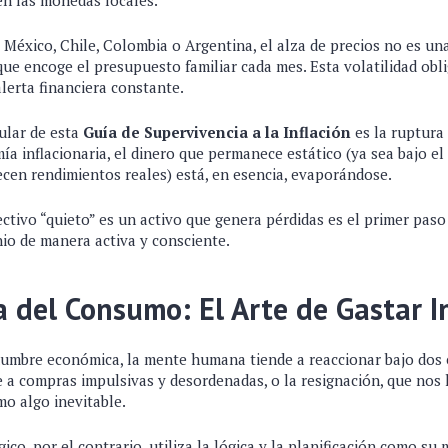
en las monedas locales.
 México, Chile, Colombia o Argentina, el alza de precios no es una
que encoge el presupuesto familiar cada mes. Esta volatilidad obl
alerta financiera constante.
gular de esta
Guía de Supervivencia a la Inflación
es la ruptura
a inflacionaria, el dinero que permanece estático (ya sea bajo e
ecen rendimientos reales) está, en esencia, evaporándose.
ctivo “quieto” es un activo que genera pérdidas es el primer paso
nio de manera activa y consciente.
ía del Consumo: El Arte de Gastar I
dumbre económica, la mente humana tiende a reaccionar bajo dos 
e a compras impulsivas y desordenadas, o la resignación, que nos 
o algo inevitable.
ico, por el contrario, utiliza la lógica y la planificación como su 