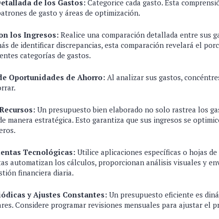
tallada de los Gastos:
Categorice cada gasto. Esta comprensió
 patrones de gasto y áreas de optimización.
n los Ingresos:
Realice una comparación detallada entre sus ga
s de identificar discrepancias, esta comparación revelará el porc
rentes categorías de gastos.
 de Oportunidades de Ahorro:
Al analizar sus gastos, concéntres
rrar.
Recursos:
Un presupuesto bien elaborado no solo rastrea los ga
de manera estratégica. Esto garantiza que sus ingresos se optimi
ieros.
entas Tecnológicas:
Utilice aplicaciones específicas o hojas de
as automatizan los cálculos, proporcionan análisis visuales y env
stión financiera diaria.
iódicas y Ajustes Constantes:
Un presupuesto eficiente es diná
ares. Considere programar revisiones mensuales para ajustar el 