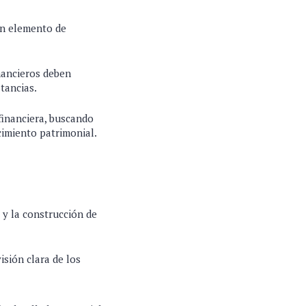
un elemento de
inancieros deben
stancias.
financiera, buscando
cimiento patrimonial.
 y la construcción de
sión clara de los