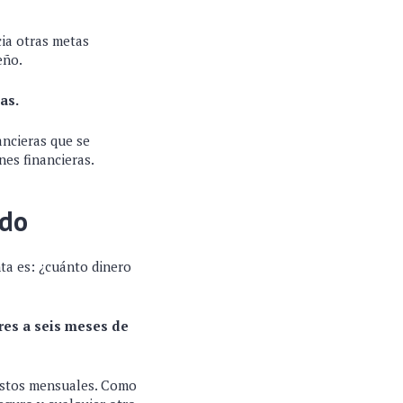
ia otras metas
ueño.
ias.
ancieras que se
nes financieras.
ndo
ta es: ¿cuánto dinero
tres a seis meses de
gastos mensuales. Como