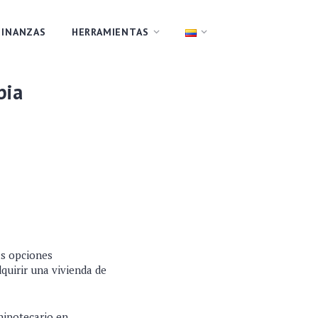
FINANZAS
HERRAMIENTAS
bia
as opciones
quirir una vivienda de
hipotecario en