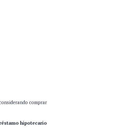
s considerando comprar
préstamo hipotecario