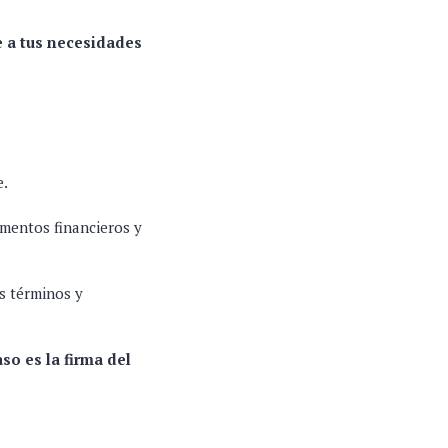
e a tus necesidades
e.
cumentos financieros y
os términos y
aso es la firma del