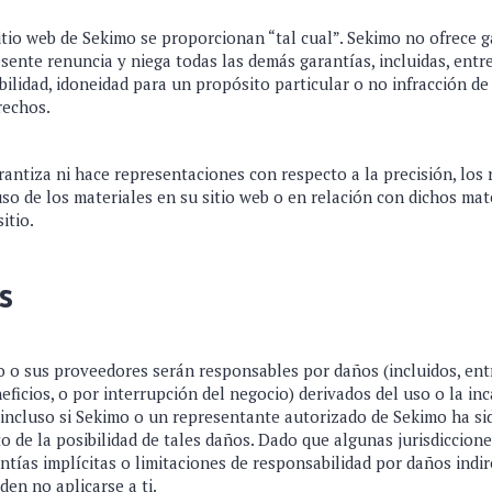
itio web de Sekimo se proporcionan “tal cual”. Sekimo no ofrece g
resente renuncia y niega todas las demás garantías, incluidas, entr
bilidad, idoneidad para un propósito particular o no infracción de
rechos.
antiza ni hace representaciones con respecto a la precisión, los
 uso de los materiales en su sitio web o en relación con dichos mat
itio.
s
 o sus proveedores serán responsables por daños (incluidos, ent
eficios, o por interrupción del negocio) derivados del uso o la in
 incluso si Sekimo o un representante autorizado de Sekimo ha si
o de la posibilidad de tales daños. Dado que algunas jurisdiccion
antías implícitas o limitaciones de responsabilidad por daños indir
den no aplicarse a ti.