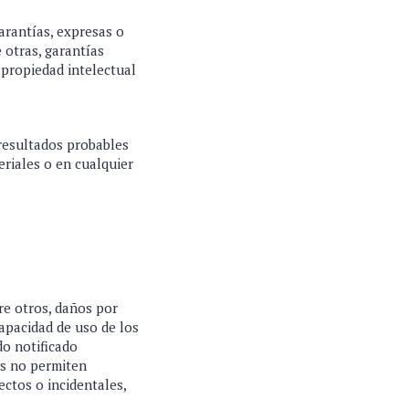
arantías, expresas o
e otras, garantías
 propiedad intelectual
 resultados probables
eriales o en cualquier
re otros, daños por
capacidad de uso de los
do notificado
es no permiten
ectos o incidentales,