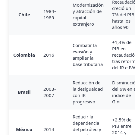
Recaudaci
Modernización
creció un
1984–
y atracción de
Chile
7% del PIB
1989
capital
hasta los
extranjero
años 90
+1,4% del
Combatir la
PIB en
evasión y
Colombia
2016
recaudaci
ampliar la
tras refor
base tributaria
del IR e IV
Reducción de
Disminuci
2003–
la desigualdad
del 6% en 
Brasil
2007
con IR
índice de
progresivo
Gini
Reducir la
+2,5% del
dependencia
PIB entre
México
2014
del petróleo y
2014 y