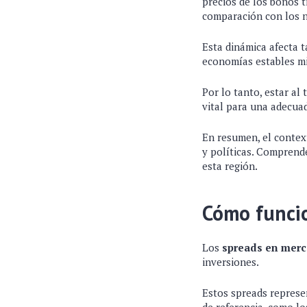
precios de los bonos t
comparación con los n
Esta dinámica afecta 
economías estables mi
Por lo tanto, estar al 
vital para una adecuad
En resumen, el contex
y políticas. Comprende
esta región.
Cómo funci
Los
spreads en mer
inversiones.
Estos spreads represe