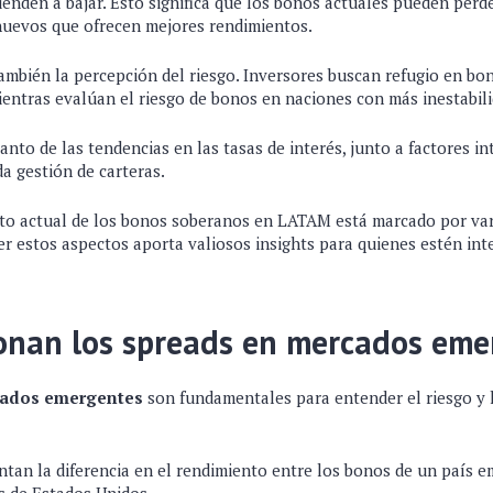
ienden a bajar. Esto significa que los bonos actuales pueden perd
uevos que ofrecen mejores rendimientos.
también la percepción del riesgo. Inversores buscan refugio en b
entras evalúan el riesgo de bonos en naciones con más inestabili
tanto de las tendencias en las tasas de interés, junto a factores in
a gestión de carteras.
to actual de los bonos soberanos en LATAM está marcado por va
r estos aspectos aporta valiosos insights para quienes estén int
onan los spreads en mercados eme
cados emergentes
son fundamentales para entender el riesgo y l
ntan la diferencia en el rendimiento entre los bonos de un país 