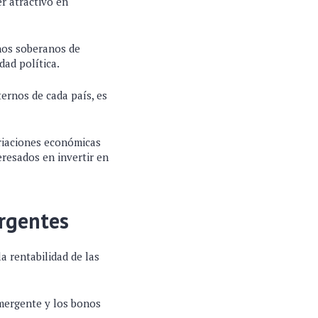
er atractivo en
onos soberanos de
dad política.
ternos de cada país, es
riaciones económicas
eresados en invertir en
rgentes
a rentabilidad de las
emergente y los bonos