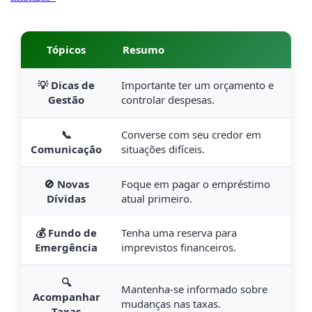
Tópicos
Resumo
💡 Dicas de
Importante ter um orçamento e
Gestão
controlar despesas.
📞
Converse com seu credor em
Comunicação
situações difíceis.
🚫 Novas
Foque em pagar o empréstimo
Dívidas
atual primeiro.
💰 Fundo de
Tenha uma reserva para
Emergência
imprevistos financeiros.
🔍
Mantenha-se informado sobre
Acompanhar
mudanças nas taxas.
Taxas