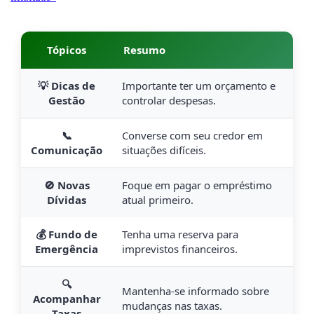
Tópicos
Resumo
💡 Dicas de
Importante ter um orçamento e
Gestão
controlar despesas.
📞
Converse com seu credor em
Comunicação
situações difíceis.
🚫 Novas
Foque em pagar o empréstimo
Dívidas
atual primeiro.
💰 Fundo de
Tenha uma reserva para
Emergência
imprevistos financeiros.
🔍
Mantenha-se informado sobre
Acompanhar
mudanças nas taxas.
Taxas