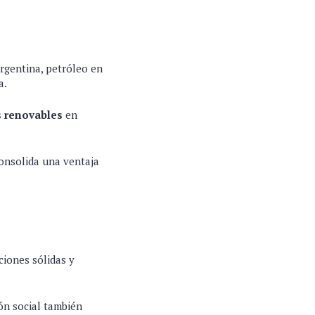
Argentina, petróleo en
a.
s renovables
en
consolida una ventaja
ciones sólidas y
ión social también