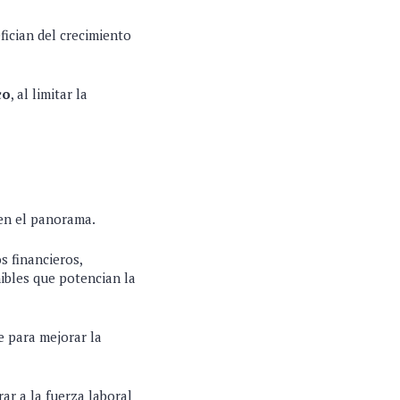
fician del crecimiento
co
, al limitar la
en el panorama.
s financieros,
ibles que potencian la
e para mejorar la
ar a la fuerza laboral