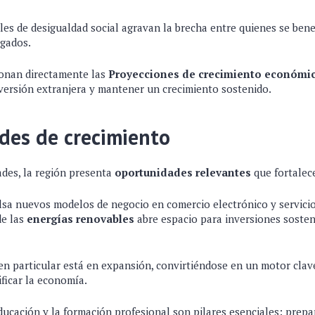
les de desigualdad social agravan la brecha entre quienes se bene
agados.
ionan directamente las
Proyecciones de crecimiento económi
nversión extranjera y mantener un crecimiento sostenido.
des de crecimiento
tades, la región presenta
oportunidades relevantes
que fortalec
lsa nuevos modelos de negocio en comercio electrónico y servicio
de las
energías renovables
abre espacio para inversiones sosten
en particular está en expansión, convirtiéndose en un motor clav
ificar la economía.
ducación y la formación profesional son pilares esenciales: prepar