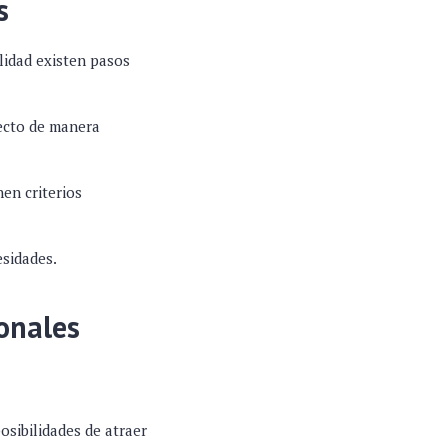
s
lidad existen pasos
ecto de manera
nen criterios
esidades.
onales
sibilidades de atraer