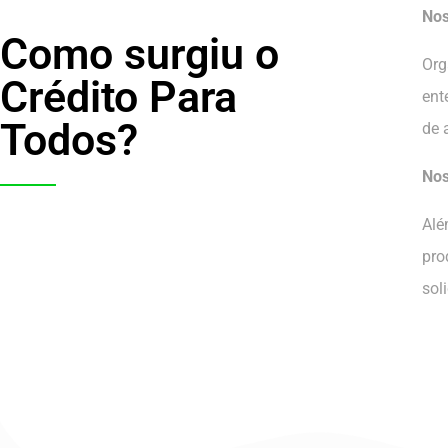
Nos
Como surgiu o
Org
Crédito Para
ent
Todos?
de 
Nos
Alé
pro
sol