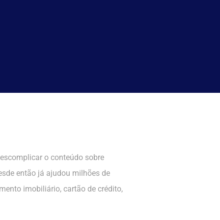
descomplicar o conteúdo sobre
desde então já ajudou milhões de
ento imobiliário, cartão de crédito,