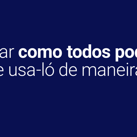
nar
como todos po
 usa-ló de maneira