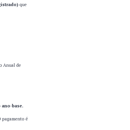
gistrado)
que
o Anual de
o ano-base.
 O pagamento é