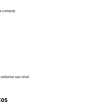
da compra)
 conforme seu nível
tos