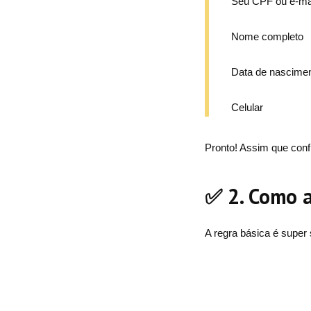
Seu CPF ou e-ma
Nome completo
Data de nasciment
Celular
Pronto! Assim que conf
✅ 2. Como 
A regra básica é super