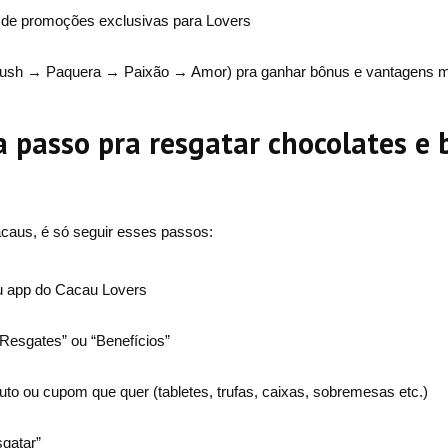
de promoções exclusivas para Lovers
Crush → Paquera → Paixão → Amor) pra ganhar bônus e vantagens m
a passo pra resgatar chocolates e 
caus, é só seguir esses passos:
ou app do Cacau Lovers
“Resgates” ou “Benefícios”
uto ou cupom que quer (tabletes, trufas, caixas, sobremesas etc.)
gatar”