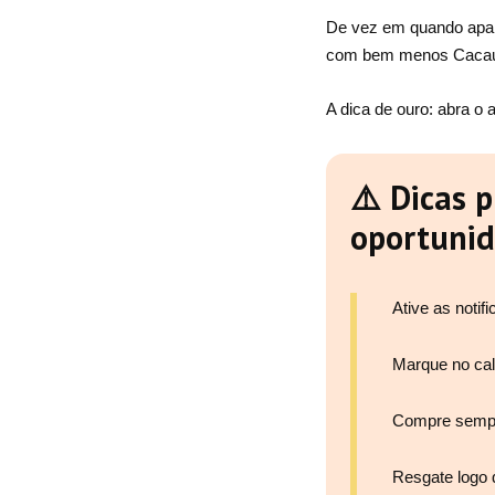
De vez em quando apare
com bem menos Cacaus
A dica de ouro: abra o
⚠️ Dicas 
oportuni
Ative as noti
Marque no cal
Compre semp
Resgate logo 