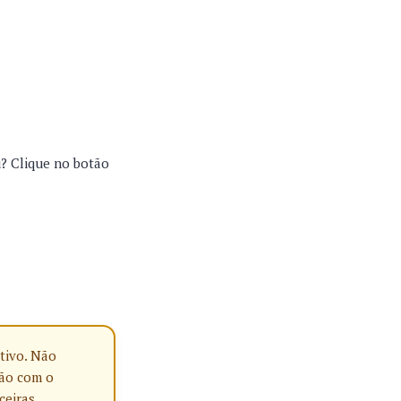
u? Clique no botão
tivo. Não
ção com o
ceiras,