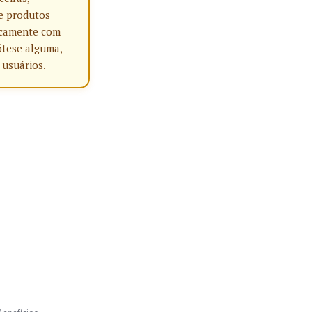
e produtos
nicamente com
ótese alguma,
 usuários.