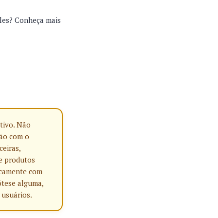
les? Conheça mais
tivo. Não
ção com o
ceiras,
e produtos
nicamente com
ótese alguma,
 usuários.