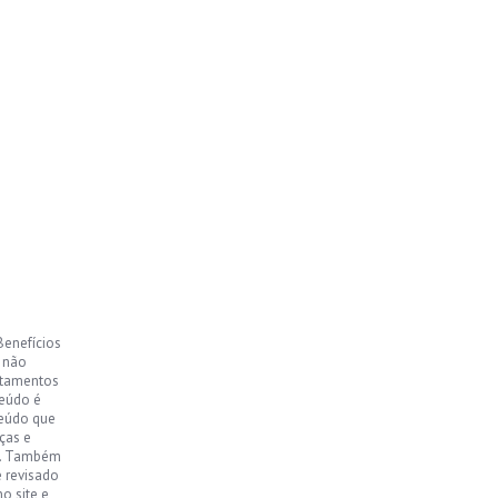
Benefícios
, não
ntamentos
teúdo é
teúdo que
ças e
o. Também
e revisado
o site e