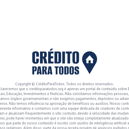
Copyright © CréditoParaTodos. Todos os direitos reservados.
clarecemos que o creditoparatodos.org é apenas um portal de conteúdo sobre 
ais, Educação, Investimentos e Notícias. Não solicitamos informações pessoais
tamos órgãos governamentais e não exigimos pagamentos, depósitos ou adia
eiros. Não temos influência na aprovação de benefícios ou auxílios. Nosso con
amente informativo e contamos com uma equipe dedicada de criadores de con
sam e atualizam frequentemente o site; contudo, devido à velocidade das mudan
ões, pode haver momentos em que o site não esteja completamente atualizad
s que parte do nosso conteúdo é escrito com auxílio de inteligência artificial 
sos redatores. Além disso, parte da nossa receita provém de anúncios exibidos n