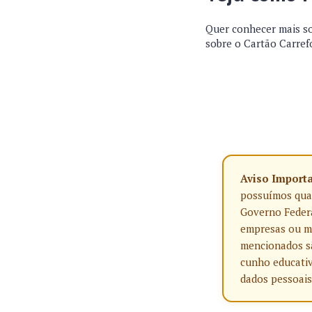
Quer conhecer mais so
sobre o Cartão Carref
Aviso Import
possuímos qualq
Governo Federa
empresas ou ma
mencionados sã
cunho educativ
dados pessoais