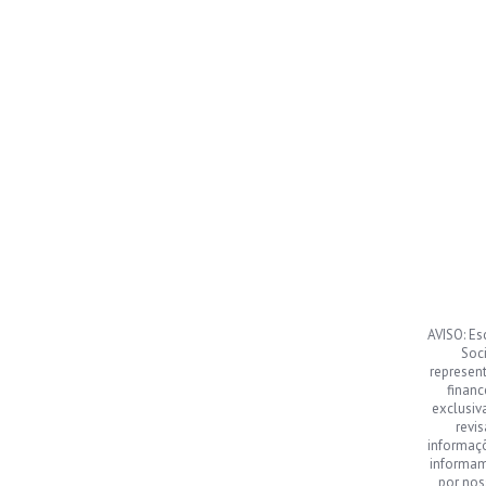
AVISO: Es
Soci
represen
financ
exclusiv
revi
informaç
informamo
por nos