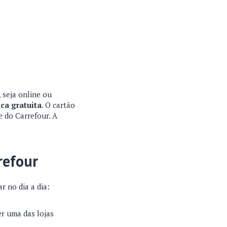
 seja online ou
ca gratuita
. O cartão
te do Carrefour. A
refour
r no dia a dia:
r uma das lojas