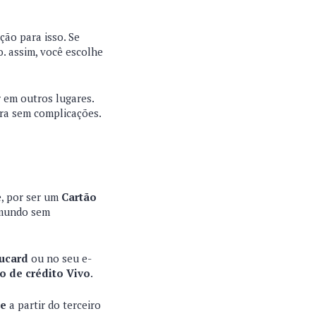
ão para isso. Se
o. assim, você escolhe
 em outros lugares.
ura sem complicações.
e, por ser um
Cartão
o mundo sem
aucard
ou no seu e-
o de crédito Vivo
.
te
a partir do terceiro