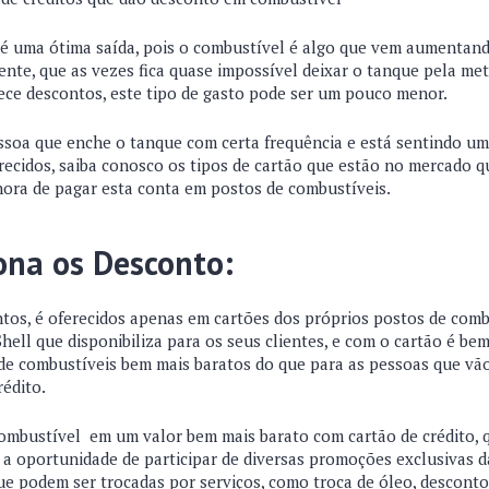
 é uma ótima saída, pois o combustível é algo que vem aumentand
ente, que as vezes fica quase impossível deixar o tanque pela me
ece descontos, este tipo de gasto pode ser um pouco menor.
essoa que enche o tanque com certa frequência e está sentindo u
recidos, saiba conosco os tipos de cartão que estão no mercado q
ora de pagar esta conta em postos de combustíveis.
ona os Desconto:
tos, é oferecidos apenas em cartões dos próprios postos de com
Shell que disponibiliza para os seus clientes, e com o cartão é 
e combustíveis bem mais baratos do que para as pessoas que vã
rédito.
ombustível em um valor bem mais barato com cartão de crédito, q
á a oportunidade de participar de diversas promoções exclusivas d
 podem ser trocadas por serviços, como troca de óleo, descontos