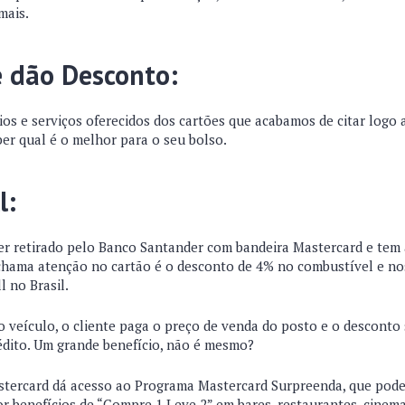
mais.
e dão Desconto:
ios e serviços oferecidos dos cartões que acabamos de citar logo 
er qual é o melhor para o seu bolso.
l:
er retirado pelo Banco Santander com bandeira Mastercard e tem 
 chama atenção no cartão é o desconto de 4% no combustível e no
l no Brasil.
o veículo, o cliente paga o preço de venda do posto e o desconto 
rédito. Um grande benefício, não é mesmo?
stercard dá acesso ao Programa Mastercard Surpreenda, que pod
r benefícios de “Compre 1 Leve 2” em bares, restaurantes, cinema