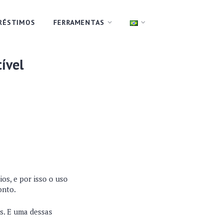
RÉSTIMOS
FERRAMENTAS
ível
os, e por isso o uso
onto.
as. E uma dessas