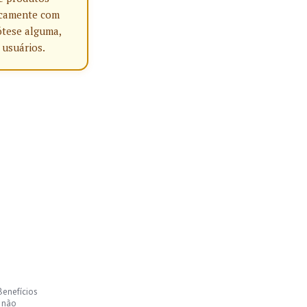
nicamente com
ótese alguma,
 usuários.
Benefícios
, não