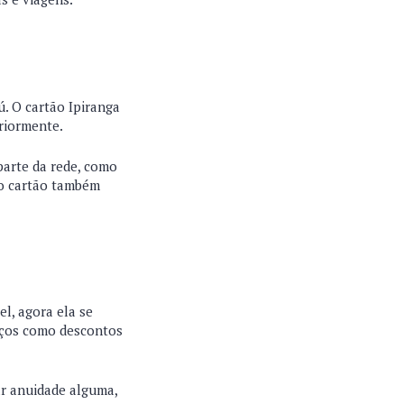
ú. O cartão Ipiranga
riormente.
parte da rede, como
do cartão também
l, agora ela se
viços como descontos
ar anuidade alguma,