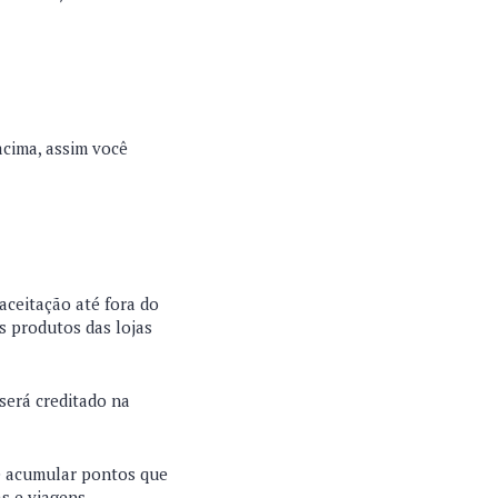
acima, assim você
aceitação até fora do
s produtos das lojas
será creditado na
e acumular pontos que
s e viagens.