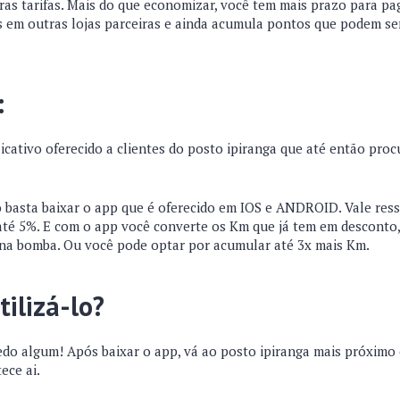
ras tarifas. Mais do que economizar, você tem mais prazo para pa
s em outras lojas parceiras e ainda acumula pontos que podem se
:
licativo oferecido a clientes do posto ipiranga que até então pr
o basta baixar o app que é oferecido em IOS e ANDROID. Vale res
até 5%. E com o app você converte os Km que já tem em descont
 na bomba. Ou você pode optar por acumular até 3x mais Km.
ilizá-lo?
do algum! Após baixar o app, vá ao posto ipiranga mais próximo e
ece ai.