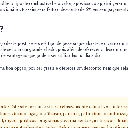
olhe o tipo de combustível e o valor, após isso, o app irá gerar 
uncionário. E assim será feito o desconto de 5% em seu pagament
a?
ço deste post, se você é tipo de pessoa que abastece o carro ou 
ode ser sim um grande aliado, pois além de oferecer o desconto n
 de vantagens que podem ser utilizadas no dia a dia.
uma boa opção, por ser grátis e oferecer um desconto nem que sej
.
ante:
Este site possui caráter exclusivamente educativo e informa
uer vínculo, ligação, afiliação, parceria, patrocínio ou autoriza
l, órgãos públicos, programas governamentais, instituições finan
rcas eventualmente citadas. Todos os nomes, marcas, logotipos 