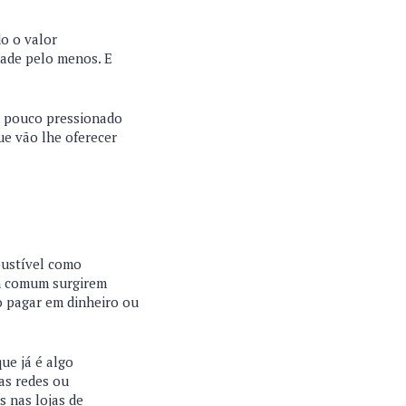
o o valor
tade pelo menos. E
m pouco pressionado
ue vão lhe oferecer
bustível como
bem comum surgirem
o pagar em dinheiro ou
ue já é algo
as redes ou
 nas lojas de