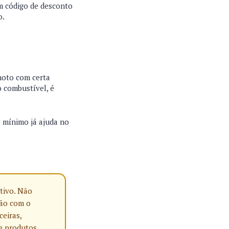
um código de desconto
o.
moto com certa
o combustível, é
a mínimo já ajuda no
tivo. Não
ção com o
ceiras,
e produtos