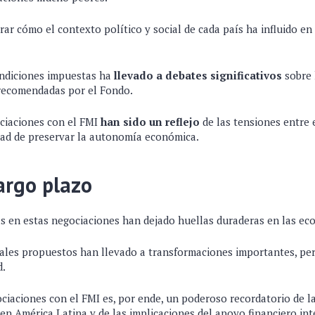
ar cómo el contexto político y social de cada país ha influido en 
condiciones impuestas ha
llevado a debates significativos
sobre l
recomendadas por el Fondo.
ciaciones con el FMI
han sido un reflejo
de las tensiones entre 
idad de preservar la autonomía económica.
argo plazo
s en estas negociaciones han dejado huellas duraderas en las eco
ales propuestos han llevado a transformaciones importantes, per
d.
ociaciones con el FMI es, por ende, un poderoso recordatorio de l
en América Latina y de las implicaciones del apoyo financiero int