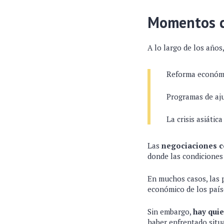
Momentos c
A lo largo de los año
Reforma económic
Programas de aju
La crisis asiáti
Las
negociaciones c
donde las condiciones
En muchos casos, las p
económico de los país
Sin embargo,
hay qui
haber enfrentado situ