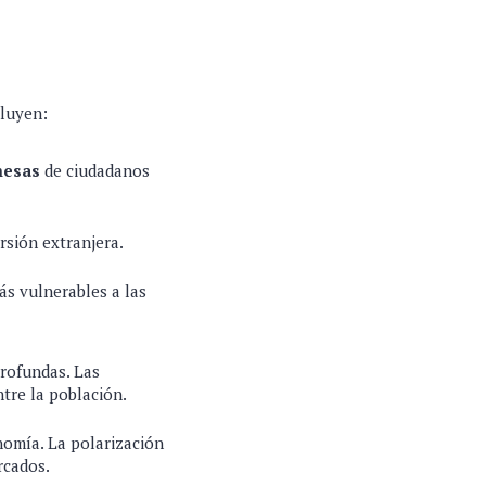
cluyen:
mesas
de ciudadanos
rsión extranjera.
s vulnerables a las
profundas. Las
tre la población.
nomía. La polarización
rcados.