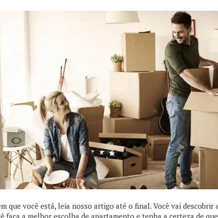
 que você está, leia nosso artigo até o final. Você vai descobrir 
ê faça a melhor escolha de apartamento e tenha a certeza de que 