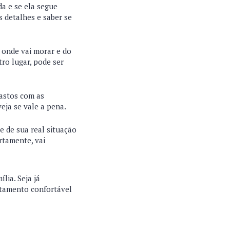
da e se ela segue
s detalhes e saber se
o onde vai morar e do
tro lugar, pode ser
gastos com as
eja se vale a pena.
e de sua real situação
rtamente, vai
lia. Seja já
rtamento confortável