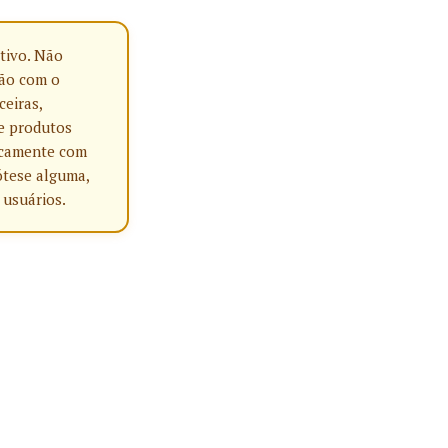
tivo. Não
ção com o
ceiras,
e produtos
nicamente com
ótese alguma,
 usuários.