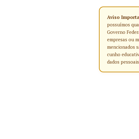
Aviso Import
possuímos qualq
Governo Federa
empresas ou ma
mencionados sã
cunho educativ
dados pessoais