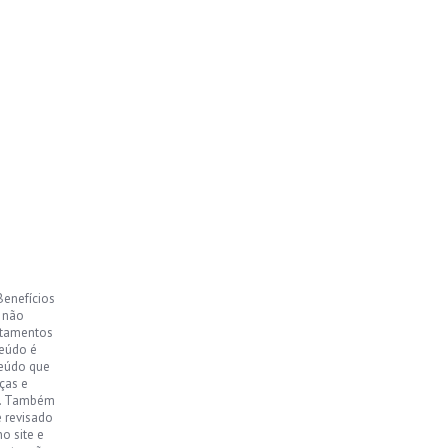
Benefícios
, não
ntamentos
teúdo é
teúdo que
ças e
o. Também
e revisado
o site e