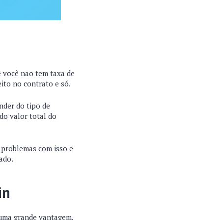
 você não tem taxa de
eito no contrato e só.
nder do tipo de
do valor total do
r problemas com isso e
ado.
in
 uma grande vantagem.