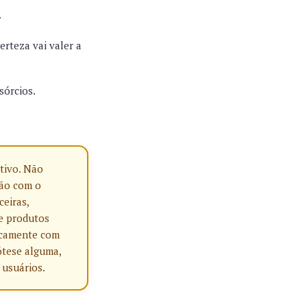
.
erteza vai valer a
sórcios.
tivo. Não
ção com o
ceiras,
e produtos
nicamente com
ótese alguma,
 usuários.