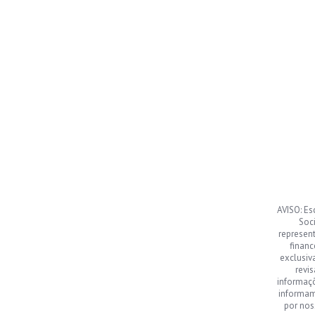
AVISO: Es
Soci
represen
financ
exclusiv
revi
informaç
informamo
por nos