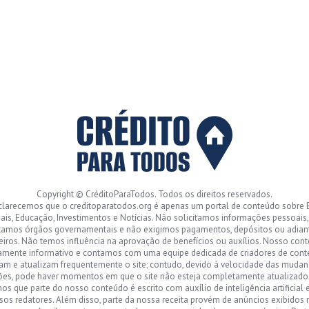
Copyright © CréditoParaTodos. Todos os direitos reservados.
clarecemos que o creditoparatodos.org é apenas um portal de conteúdo sobre 
ais, Educação, Investimentos e Notícias. Não solicitamos informações pessoais
tamos órgãos governamentais e não exigimos pagamentos, depósitos ou adia
eiros. Não temos influência na aprovação de benefícios ou auxílios. Nosso con
amente informativo e contamos com uma equipe dedicada de criadores de con
sam e atualizam frequentemente o site; contudo, devido à velocidade das mudan
ões, pode haver momentos em que o site não esteja completamente atualizad
s que parte do nosso conteúdo é escrito com auxílio de inteligência artificial 
sos redatores. Além disso, parte da nossa receita provém de anúncios exibidos n