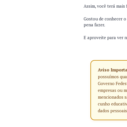
Assim, você terá mais
Gostou de conhecer o c
pena fazer.
E aproveite para ver n
Aviso Import
possuímos qualq
Governo Federa
empresas ou ma
mencionados sã
cunho educativ
dados pessoais