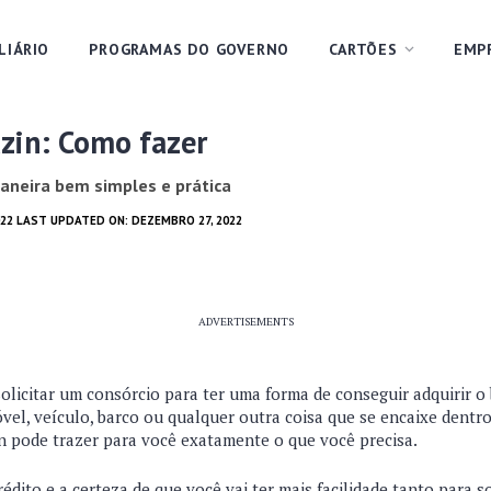
LIÁRIO
PROGRAMAS DO GOVERNO
CARTÕES
EMP
zin: Como fazer
aneira bem simples e prática
022 LAST UPDATED ON: DEZEMBRO 27, 2022
ADVERTISEMENTS
solicitar um consórcio para ter uma forma de conseguir adquirir 
óvel, veículo, barco ou qualquer outra coisa que se encaixe dent
n pode trazer para você exatamente o que você precisa.
dito e a certeza de que você vai ter mais facilidade tanto para s