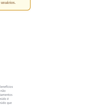
 usuários.
Benefícios
, não
ntamentos
teúdo é
teúdo que