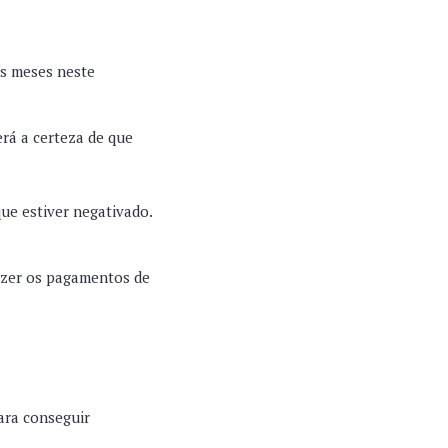
ês meses neste
erá a certeza de que
que estiver negativado.
azer os pagamentos de
ara conseguir