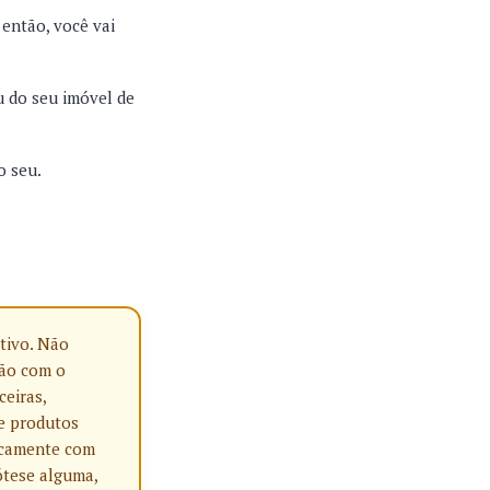
então, você vai
u do seu imóvel de
o seu.
tivo. Não
ção com o
ceiras,
e produtos
nicamente com
ótese alguma,