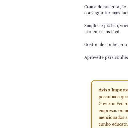
Com a documentação en
conseguir ter mais fac
Simples e prático, voc
maneira mais fácil.
Gostou de conhecer o 
Aproveite para conhec
Aviso Import
possuímos qualq
Governo Federa
empresas ou ma
mencionados sã
cunho educativ