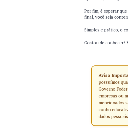
Por fim, é esperar que
final, você seja conte
Simples e prático, o c
Gostou de conhecer? V
Aviso Import
possuímos qualq
Governo Federa
empresas ou ma
mencionados sã
cunho educativ
dados pessoais