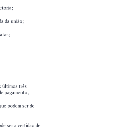
etoria;
da da união;
atas;
 últimos três
 de pagamento;
 que podem ser de
de ser a certidão de