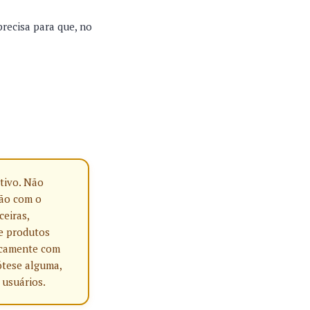
precisa para que, no
tivo. Não
ção com o
ceiras,
e produtos
nicamente com
ótese alguma,
 usuários.