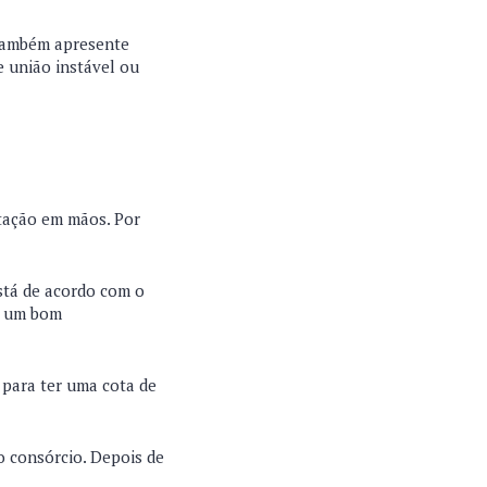
 também apresente
 união instável ou
ntação em mãos. Por
stá de acordo com o
e um bom
 para ter uma cota de
o consórcio. Depois de