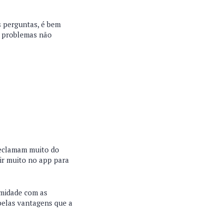
s perguntas, é bem
s problemas não
reclamam muito do
tir muito no app para
midade com as
pelas vantagens que a