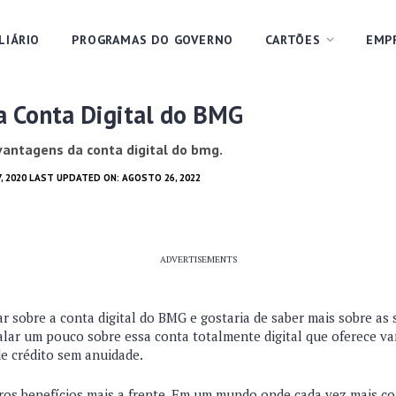
LIÁRIO
PROGRAMAS DO GOVERNO
CARTÕES
EMP
a Conta Digital do BMG
vantagens da conta digital do bmg.
7, 2020 LAST UPDATED ON: AGOSTO 26, 2022
ADVERTISEMENTS
ar sobre a conta digital do BMG e gostaria de saber mais sobre as
falar um pouco sobre essa conta totalmente digital que oferece v
de crédito sem anuidade.
ros benefícios mais a frente. Em um mundo onde cada vez mais c