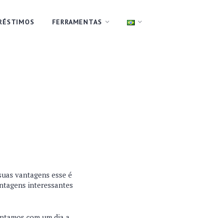
RÉSTIMOS
FERRAMENTAS
 suas vantagens esse é
antagens interessantes
ontamos com um dia a