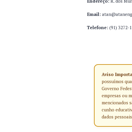
Endereço:
R. dos Mu
Email:
atan@ataneng
Telefone:
(91) 3272-
Aviso Import
possuímos qualq
Governo Federa
empresas ou ma
mencionados sã
cunho educativ
dados pessoais