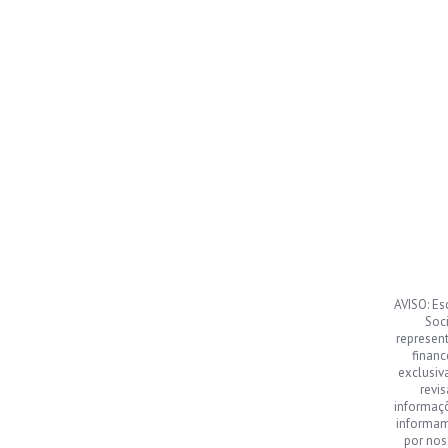
AVISO: Es
Soci
represen
financ
exclusiv
revi
informaç
informamo
por nos