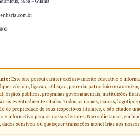
ndurucus, 3638 – Guamá
enharia.com.br
1800
ante:
Este site possui caráter exclusivamente educativo e informa
uer vínculo, ligação, afiliação, parceria, patrocínio ou autoriza
l, órgãos públicos, programas governamentais, instituições finan
rcas eventualmente citadas. Todos os nomes, marcas, logotipos 
o de propriedade de seus respectivos titulares, e são citados u
o e informativo para os nossos leitores. Não solicitamos, em hip
, dados sensíveis ou quaisquer transações monetárias aos nossos