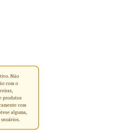
tivo. Não
ção com o
ceiras,
e produtos
nicamente com
ótese alguma,
 usuários.