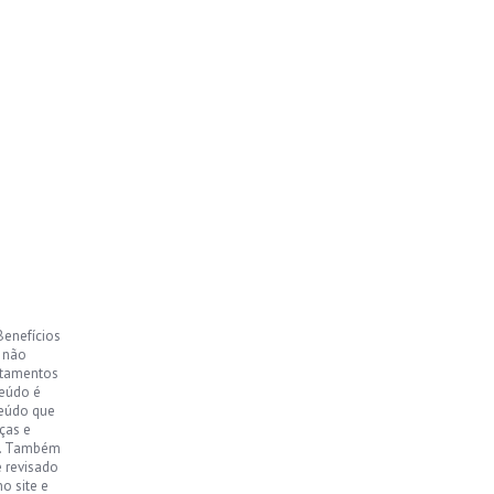
Benefícios
, não
ntamentos
teúdo é
teúdo que
ças e
o. Também
e revisado
o site e