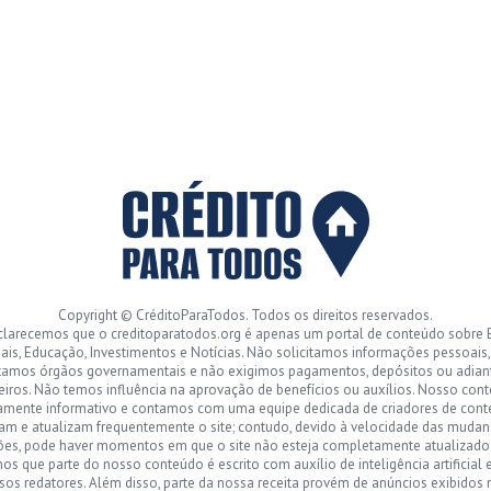
Copyright © CréditoParaTodos. Todos os direitos reservados.
clarecemos que o creditoparatodos.org é apenas um portal de conteúdo sobre 
ais, Educação, Investimentos e Notícias. Não solicitamos informações pessoais
tamos órgãos governamentais e não exigimos pagamentos, depósitos ou adia
eiros. Não temos influência na aprovação de benefícios ou auxílios. Nosso con
amente informativo e contamos com uma equipe dedicada de criadores de con
sam e atualizam frequentemente o site; contudo, devido à velocidade das mudan
ões, pode haver momentos em que o site não esteja completamente atualizad
s que parte do nosso conteúdo é escrito com auxílio de inteligência artificial 
sos redatores. Além disso, parte da nossa receita provém de anúncios exibidos n