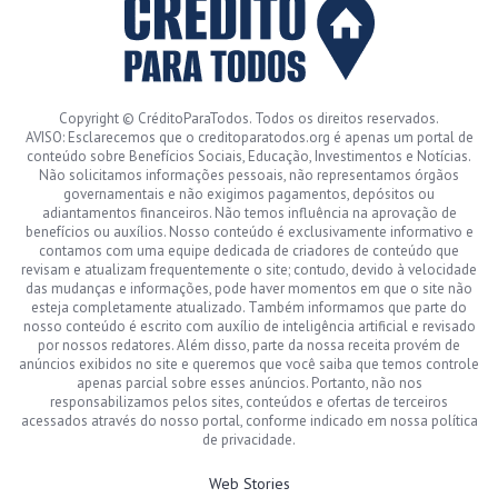
Copyright © CréditoParaTodos. Todos os direitos reservados.
AVISO: Esclarecemos que o creditoparatodos.org é apenas um portal de
conteúdo sobre Benefícios Sociais, Educação, Investimentos e Notícias.
Não solicitamos informações pessoais, não representamos órgãos
governamentais e não exigimos pagamentos, depósitos ou
adiantamentos financeiros. Não temos influência na aprovação de
benefícios ou auxílios. Nosso conteúdo é exclusivamente informativo e
contamos com uma equipe dedicada de criadores de conteúdo que
revisam e atualizam frequentemente o site; contudo, devido à velocidade
das mudanças e informações, pode haver momentos em que o site não
esteja completamente atualizado. Também informamos que parte do
nosso conteúdo é escrito com auxílio de inteligência artificial e revisado
por nossos redatores. Além disso, parte da nossa receita provém de
anúncios exibidos no site e queremos que você saiba que temos controle
apenas parcial sobre esses anúncios. Portanto, não nos
responsabilizamos pelos sites, conteúdos e ofertas de terceiros
acessados através do nosso portal, conforme indicado em nossa política
de privacidade.
Web Stories