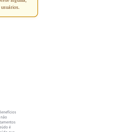
ótese alguma,
 usuários.
Benefícios
, não
ntamentos
teúdo é