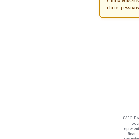
cunho educativ
dados pessoais
AVISO: Es
Soci
represen
financ