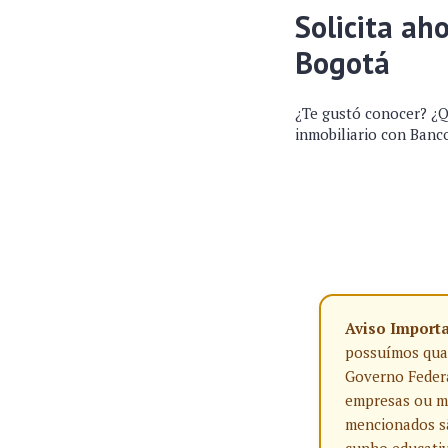
Solicita ah
Bogotá
¿Te gustó conocer? ¿Q
inmobiliario con Banco
Aviso Import
possuímos qualq
Governo Federa
empresas ou ma
mencionados sã