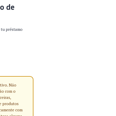
co de
r tu préstamo
tivo. Não
ção com o
ceiras,
e produtos
nicamente com