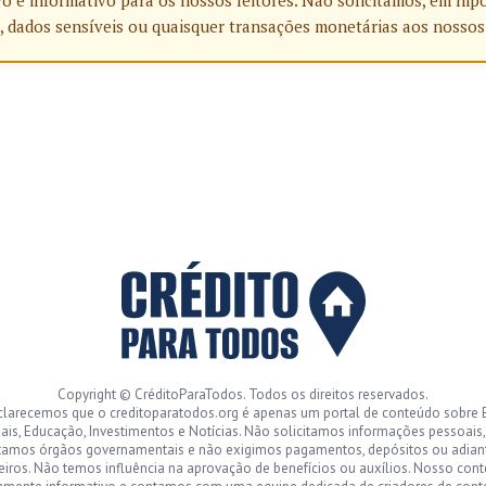
o e informativo para os nossos leitores. Não solicitamos, em hip
, dados sensíveis ou quaisquer transações monetárias aos nossos
Copyright © CréditoParaTodos. Todos os direitos reservados.
clarecemos que o creditoparatodos.org é apenas um portal de conteúdo sobre 
ais, Educação, Investimentos e Notícias. Não solicitamos informações pessoais
tamos órgãos governamentais e não exigimos pagamentos, depósitos ou adia
eiros. Não temos influência na aprovação de benefícios ou auxílios. Nosso con