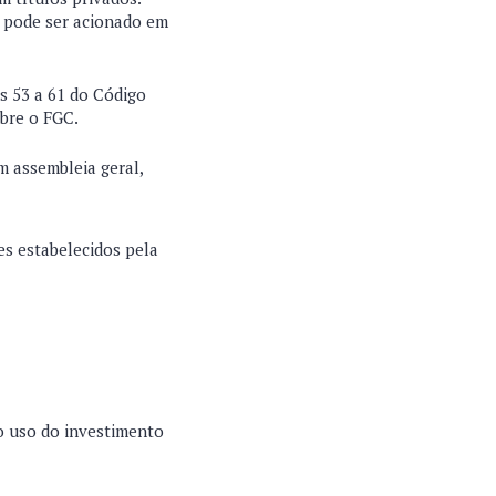
e pode ser acionado em
s 53 a 61 do Código
obre o FGC.
m assembleia geral,
es estabelecidos pela
 o uso do investimento