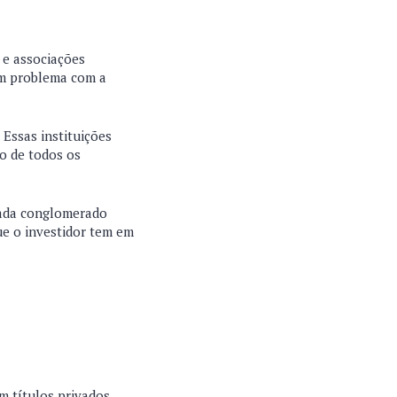
 e associações
um problema com a
 Essas instituições
o de todos os
cada conglomerado
ue o investidor tem em
m títulos privados.