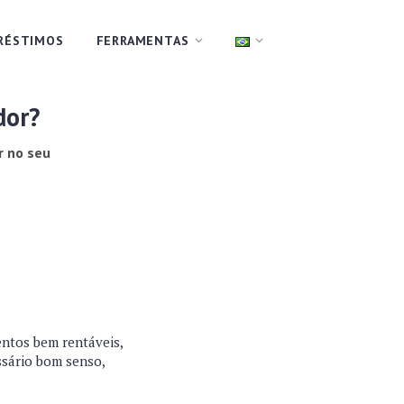
RÉSTIMOS
FERRAMENTAS
dor?
r no seu
mentos bem rentáveis,
ssário bom senso,