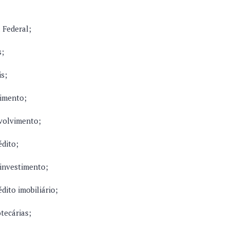
 Federal;
s;
is;
timento;
volvimento;
édito;
 investimento;
édito imobiliário;
tecárias;