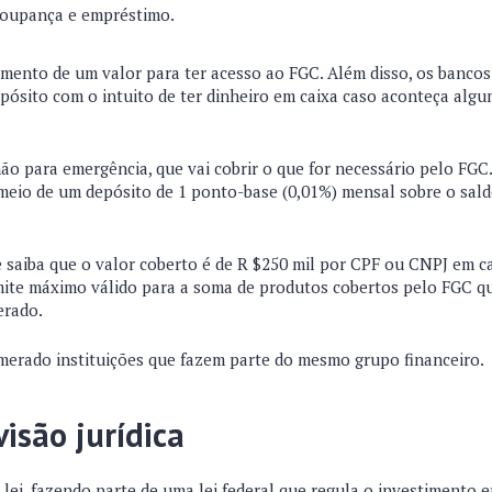
poupança e empréstimo.
mento de um valor para ter acesso ao FGC. Além disso, os bancos
epósito com o intuito de ter dinheiro em caixa caso aconteça alg
ão para emergência, que vai cobrir o que for necessário pelo FGC.
eio de um depósito de 1 ponto-base (0,01%) mensal sobre o sald
 saiba que o valor coberto é de R $250 mil por CPF ou CNPJ em 
limite máximo válido para a soma de produtos cobertos pelo FGC q
erado.
erado instituições que fazem parte do mesmo grupo financeiro.
visão jurídica
lei, fazendo parte de uma lei federal que regula o investimento e