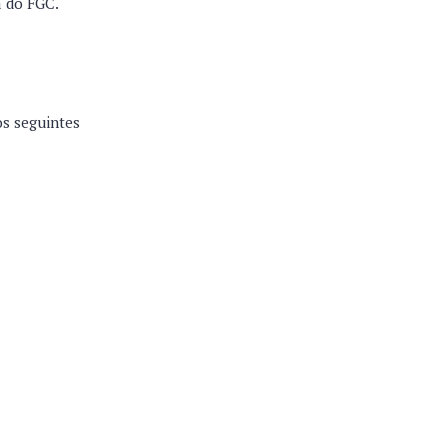
a do FGC.
os seguintes