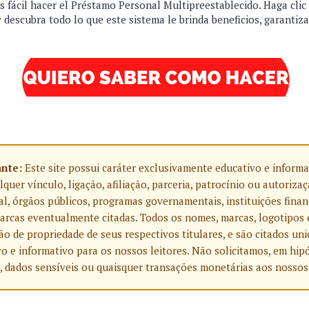
s fácil hacer el Préstamo Personal Multipreestablecido. Haga clic
descubra todo lo que este sistema le brinda beneficios, garantiz
ante:
Este site possui caráter exclusivamente educativo e informa
uer vínculo, ligação, afiliação, parceria, patrocínio ou autoriza
l, órgãos públicos, programas governamentais, instituições finan
rcas eventualmente citadas. Todos os nomes, marcas, logotipos 
o de propriedade de seus respectivos titulares, e são citados u
o e informativo para os nossos leitores. Não solicitamos, em hip
, dados sensíveis ou quaisquer transações monetárias aos nossos