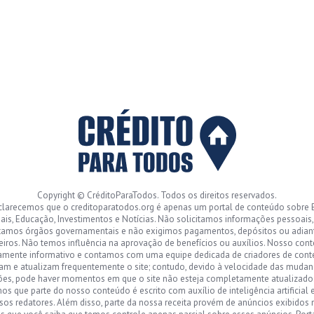
Copyright © CréditoParaTodos. Todos os direitos reservados.
clarecemos que o creditoparatodos.org é apenas um portal de conteúdo sobre 
ais, Educação, Investimentos e Notícias. Não solicitamos informações pessoais
tamos órgãos governamentais e não exigimos pagamentos, depósitos ou adia
eiros. Não temos influência na aprovação de benefícios ou auxílios. Nosso con
amente informativo e contamos com uma equipe dedicada de criadores de con
sam e atualizam frequentemente o site; contudo, devido à velocidade das mudan
ões, pode haver momentos em que o site não esteja completamente atualizad
s que parte do nosso conteúdo é escrito com auxílio de inteligência artificial 
sos redatores. Além disso, parte da nossa receita provém de anúncios exibidos n