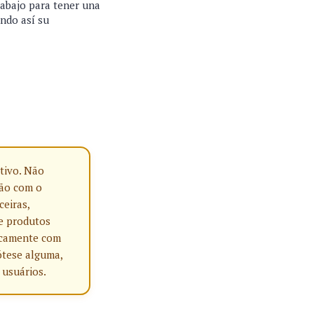
 abajo para tener una
ando así su
tivo. Não
ção com o
ceiras,
e produtos
nicamente com
ótese alguma,
 usuários.