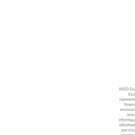
AVISO: Es
Soci
represen
financ
exclusiv
revi
informaç
informamo
por nos