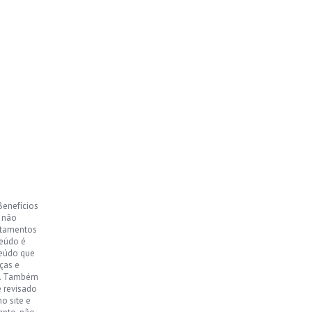
Benefícios
, não
ntamentos
teúdo é
teúdo que
ças e
o. Também
e revisado
o site e