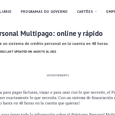
LIÁRIO
PROGRAMAS DO GOVERNO
CARTÕES
EMP
sonal Multipago: online y rápido
 un sistema de crédito personal en la cuenta en 48 horas.
 2022 LAST UPDATED ON: AGOSTO 26, 2022
ADVERTISEMENTS
ra para pagar facturas, viajar o para usar con lo que necesite, el
er exactamente lo que necesita. Con un sistema de financiación r
o hasta en 48 horas en la cuenta que quieras!
o para tener toda la información sobre el Préstamo Personal Mult