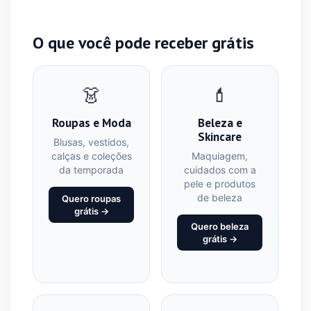
O que você pode receber grátis
👗
💄
Roupas e Moda
Beleza e
Skincare
Blusas, vestidos,
calças e coleções
Maquiagem,
da temporada
cuidados com a
pele e produtos
de beleza
Quero roupas
grátis →
Quero beleza
grátis →