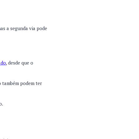
mas a segunda via pode
ado
, desde que o
co também podem ter
o.