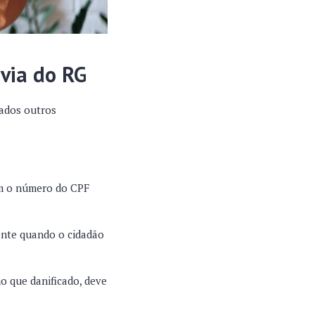
 via do RG
tados outros
om o número do CPF
mente quando o cidadão
o que danificado, deve