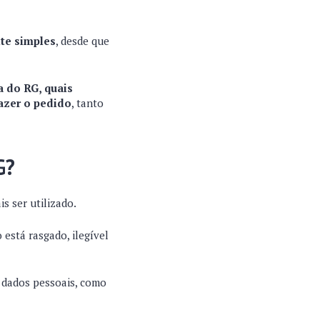
nte simples
, desde que
a do RG, quais
azer o pedido
, tanto
G?
s ser utilizado.
está rasgado, ilegível
 dados pessoais, como