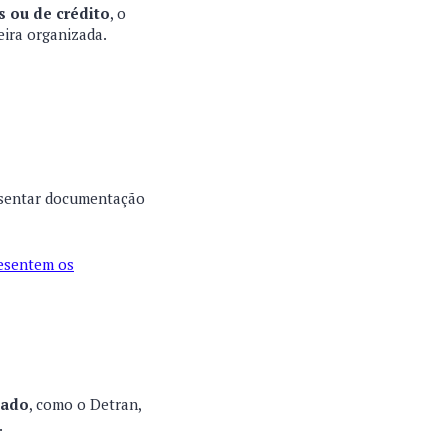
s ou de crédito
, o
eira organizada.
resentar documentação
esentem os
tado
, como o Detran,
.