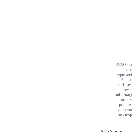
AVISO: Es
Soci
represen
financ
exclusiv
revi
informaç
informamo
por nos
queremos
nos resp
Web Stories