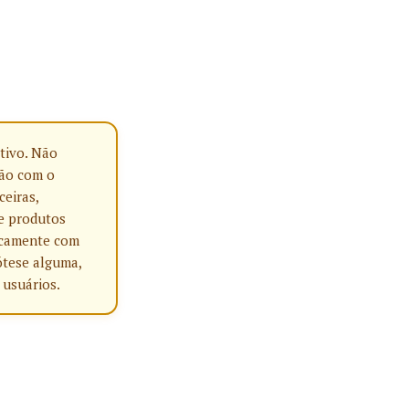
tivo. Não
ção com o
ceiras,
e produtos
nicamente com
ótese alguma,
 usuários.