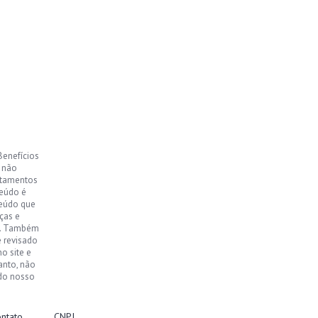
Benefícios
, não
ntamentos
teúdo é
teúdo que
ças e
o. Também
e revisado
o site e
anto, não
 do nosso
ntato
CNPJ