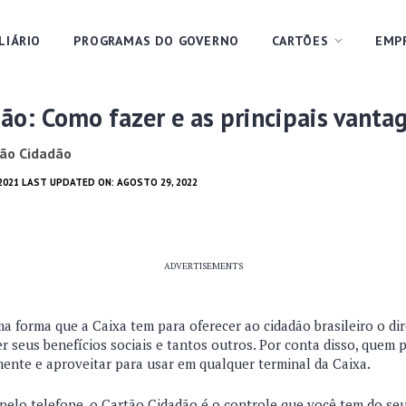
LIÁRIO
PROGRAMAS DO GOVERNO
CARTÕES
EMP
ão: Como fazer e as principais vanta
tão Cidadão
 2021 LAST UPDATED ON: AGOSTO 29, 2022
ADVERTISEMENTS
 forma que a Caixa tem para oferecer ao cidadão brasileiro o dire
r seus benefícios sociais e tantos outros. Por conta disso, quem p
amente e aproveitar para usar em qualquer terminal da Caixa.
 pelo telefone, o Cartão Cidadão é o controle que você tem do se