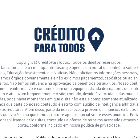
Copyright © CréditoParaTodos. Todos os direitos reservados.
clarecemos que o creditoparatodos.org é apenas um portal de conteúdo sobre 
ais, Educação, Investimentos e Notícias. Não solicitamos informações pessoais
tamos órgãos governamentais e não exigimos pagamentos, depósitos ou adia
eiros. Não temos influência na aprovação de benefícios ou auxílios. Nosso con
amente informativo e contamos com uma equipe dedicada de criadores de con
sam e atualizam frequentemente o site; contudo, devido à velocidade das mudan
ões, pode haver momentos em que o site não esteja completamente atualizad
s que parte do nosso conteúdo é escrito com auxílio de inteligência artificial 
sos redatores. Além disso, parte da nossa receita provém de anúncios exibidos n
 que você saiba que temos controle apenas parcial sobre esses anúncios. Port
onsabilizamos pelos sites, conteúdos e ofertas de terceiros acessados através
portal, conforme indicado em nossa política de privacidade.
Sobre nós
Política de privacidade
Termos de Uso
Co