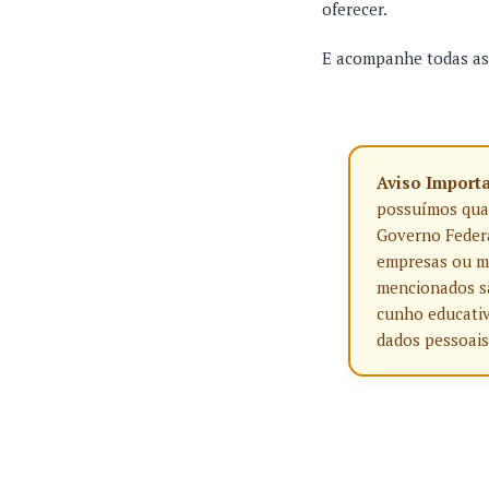
oferecer.
E acompanhe todas as 
Aviso Import
possuímos qualq
Governo Federa
empresas ou ma
mencionados sã
cunho educativ
dados pessoais