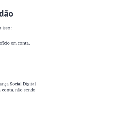
adão
 isso:
efício em conta.
nça Social Digital
a conta, não sendo