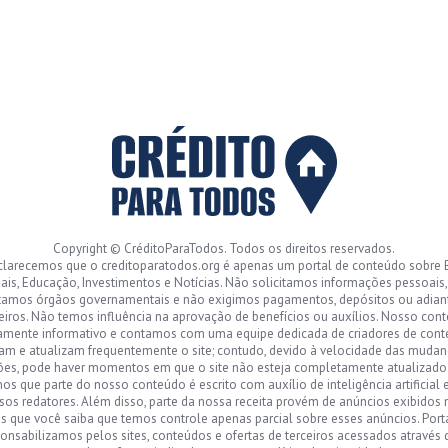
Copyright © CréditoParaTodos. Todos os direitos reservados.
clarecemos que o creditoparatodos.org é apenas um portal de conteúdo sobre 
ais, Educação, Investimentos e Notícias. Não solicitamos informações pessoais
tamos órgãos governamentais e não exigimos pagamentos, depósitos ou adia
eiros. Não temos influência na aprovação de benefícios ou auxílios. Nosso con
amente informativo e contamos com uma equipe dedicada de criadores de con
sam e atualizam frequentemente o site; contudo, devido à velocidade das mudan
ões, pode haver momentos em que o site não esteja completamente atualizad
s que parte do nosso conteúdo é escrito com auxílio de inteligência artificial 
sos redatores. Além disso, parte da nossa receita provém de anúncios exibidos n
 que você saiba que temos controle apenas parcial sobre esses anúncios. Port
onsabilizamos pelos sites, conteúdos e ofertas de terceiros acessados através