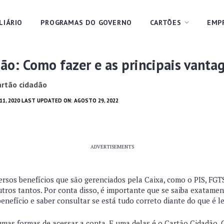
LIÁRIO
PROGRAMAS DO GOVERNO
CARTÕES
EMP
ão: Como fazer e as principais vanta
artão cidadão
11, 2020 LAST UPDATED ON: AGOSTO 29, 2022
ADVERTISEMENTS
ersos benefícios que são gerenciados pela Caixa, como o PIS, FGTS
utros tantos. Por conta disso, é importante que se saiba exatamen
benefício e saber consultar se está tudo correto diante do que é le
gumas formas de acessar a conta. E uma delas é o Cartão Cidadão.