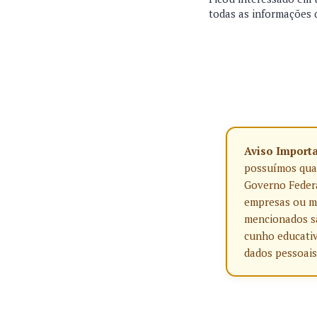
todas as informações 
Aviso Import
possuímos qualq
Governo Federa
empresas ou ma
mencionados sã
cunho educativ
dados pessoais