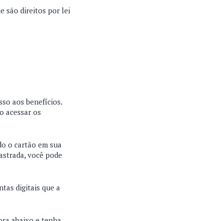
 são direitos por lei
so aos benefícios.
mo acessar os
do o cartão em sua
astrada, você pode
tas digitais que a
ora abaixo e tenha