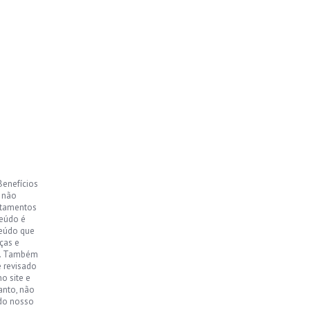
Benefícios
, não
ntamentos
teúdo é
teúdo que
ças e
o. Também
e revisado
o site e
anto, não
 do nosso