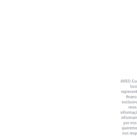
AVISO: Es
Soci
represen
financ
exclusiv
revi
informaç
informamo
por nos
queremos
nos resp