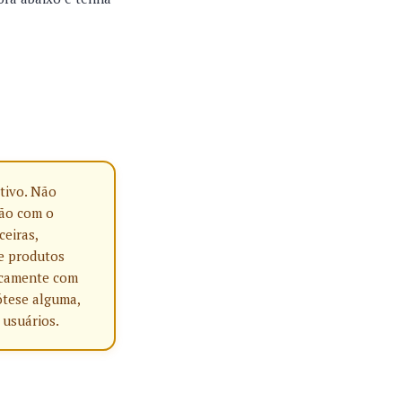
tivo. Não
ção com o
ceiras,
e produtos
nicamente com
ótese alguma,
 usuários.