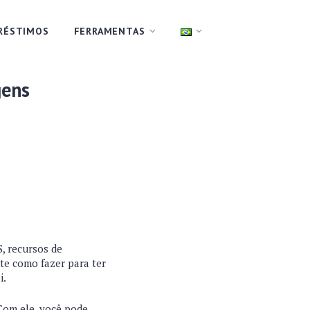
RÉSTIMOS
FERRAMENTAS
gens
, recursos de
te como fazer para ter
i.
 Com ele, você pode