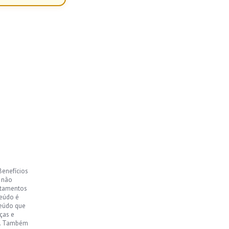
Benefícios
, não
ntamentos
teúdo é
teúdo que
ças e
o. Também