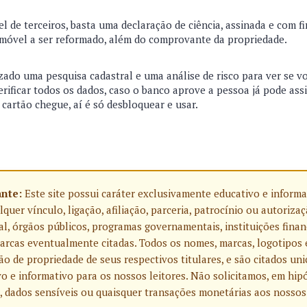
l de terceiros, basta uma declaração de ciência, assinada e com f
imóvel a ser reformado, além do comprovante da propriedade.
zado uma pesquisa cadastral e uma análise de risco para ver se v
verificar todos os dados, caso o banco aprove a pessoa já pode ass
cartão chegue, aí é só desbloquear e usar.
ante:
Este site possui caráter exclusivamente educativo e informa
uer vínculo, ligação, afiliação, parceria, patrocínio ou autoriza
l, órgãos públicos, programas governamentais, instituições finan
rcas eventualmente citadas. Todos os nomes, marcas, logotipos 
o de propriedade de seus respectivos titulares, e são citados u
o e informativo para os nossos leitores. Não solicitamos, em hip
, dados sensíveis ou quaisquer transações monetárias aos nossos