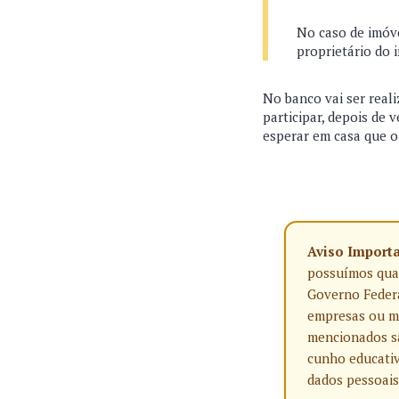
No caso de imóve
proprietário do 
No banco vai ser reali
participar, depois de 
esperar em casa que o 
Aviso Import
possuímos qualq
Governo Federa
empresas ou ma
mencionados sã
cunho educativ
dados pessoais