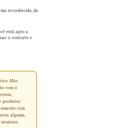
irma reconhecida, do
ocê está apto a
inar o contrato e
tivo. Não
ção com o
ceiras,
e produtos
nicamente com
ótese alguma,
 usuários.