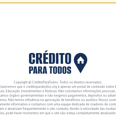
Copyright © CréditoParaTodos. Todos os direitos reservados.
clarecemos que o creditoparatodos.org é apenas um portal de conteúdo sobre 
ais, Educação, Investimentos e Notícias. Não solicitamos informações pessoais
tamos órgãos governamentais e não exigimos pagamentos, depósitos ou adia
eiros. Não temos influência na aprovação de benefícios ou auxílios. Nosso con
amente informativo e contamos com uma equipe dedicada de criadores de con
sam e atualizam frequentemente o site; contudo, devido à velocidade das mudan
ões, pode haver momentos em que o site não esteja completamente atualizad