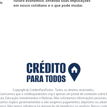
futuro econômico. Entenda suas implicações
is
em nosso cotidiano e o que pode mudar.
Copyright © CréditoParaTodos. Todos os direitos reservados.
clarecemos que o creditoparatodos.org é apenas um portal de conteúdo sobre 
ais, Educação, Investimentos e Notícias. Não solicitamos informações pessoais
tamos órgãos governamentais e não exigimos pagamentos, depósitos ou adia
eiros. Não temos influência na aprovação de benefícios ou auxílios. Nosso con