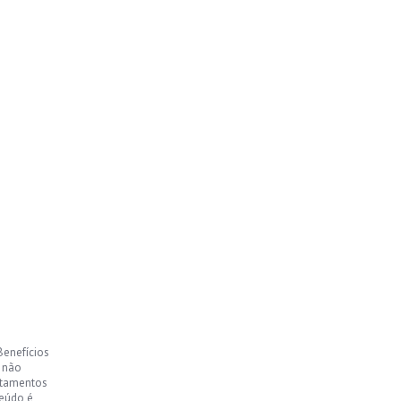
Benefícios
, não
ntamentos
teúdo é