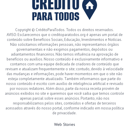
Copyright © CréditoParaTodos. Todos os direitos reservados.
AVISO: Esclarecemos que o creditoparatodos.org é apenas um portal de
conteúdo sobre Benefícios Sociais, Educação, Investimentos e Notícias.
Não solicitamos informações pessoais, não representamos órgãos
governamentais e não exigimos pagamentos, depósitos ou
adiantamentos financeiros. Não temos influência na aprovação de
benefícios ou auxílios. Nosso conteúdo é exclusivamente informativo e
contamos com uma equipe dedicada de criadores de conteúdo que
revisam e atualizam frequentemente o site; contudo, devido à velocidade
das mudanças e informações, pode haver momentos em que o site não
esteja completamente atualizado. Também informamos que parte do
nosso conteúdo é escrito com auxílio de inteligência artificial e revisado
por nossos redatores. Além disso, parte da nossa receita provém de
anúncios exibidos no site e queremos que você saiba que temos controle
apenas parcial sobre esses anúncios. Portanto, não nos
responsabilizamos pelos sites, conteúdos e ofertas de terceiros
acessados através do nosso portal, conforme indicado em nossa política
de privacidade.
Web Stories