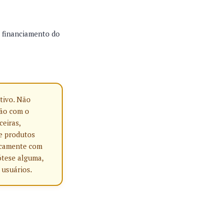
o financiamento do
tivo. Não
ção com o
ceiras,
e produtos
nicamente com
ótese alguma,
 usuários.