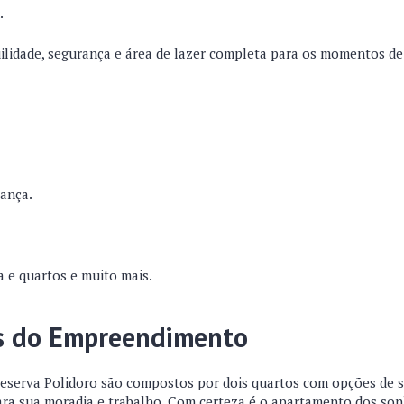
.
ilidade, segurança e área de lazer completa para os momentos de
rança.
.
 e quartos e muito mais.
s do Empreendimento
serva Polidoro são compostos por dois quartos com opções de su
ara sua moradia e trabalho. Com certeza é o apartamento dos so