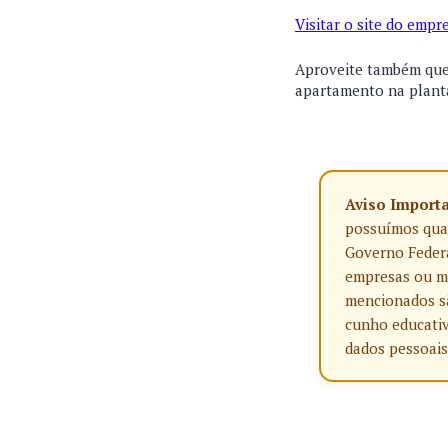
Visitar o site do emp
Aproveite também que 
apartamento na planta
Aviso Import
possuímos qualq
Governo Federa
empresas ou ma
mencionados sã
cunho educativ
dados pessoais