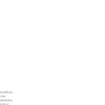
Benefícios
, não
ntamentos
teúdo é