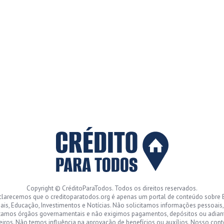
Copyright © CréditoParaTodos. Todos os direitos reservados.
clarecemos que o creditoparatodos.org é apenas um portal de conteúdo sobre 
ais, Educação, Investimentos e Notícias. Não solicitamos informações pessoais
tamos órgãos governamentais e não exigimos pagamentos, depósitos ou adia
eiros. Não temos influência na aprovação de benefícios ou auxílios. Nosso con