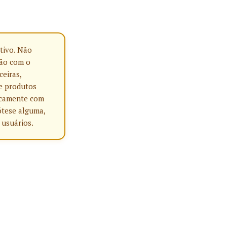
tivo. Não
ção com o
ceiras,
e produtos
nicamente com
ótese alguma,
 usuários.