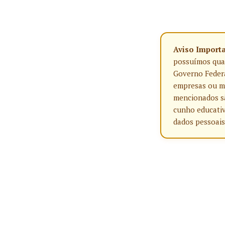
Aviso Import
possuímos qualq
Governo Federa
empresas ou ma
mencionados sã
cunho educativ
dados pessoais