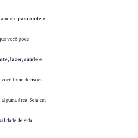
xatamente
para onde o
 que você pode
te, lazer, saúde e
e você tome decisões
m alguma área. Seja em
alidade de vida.