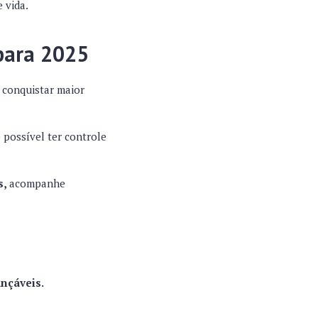
 vida.
 para 2025
 conquistar maior
 possível ter controle
s,
acompanhe
ançáveis.