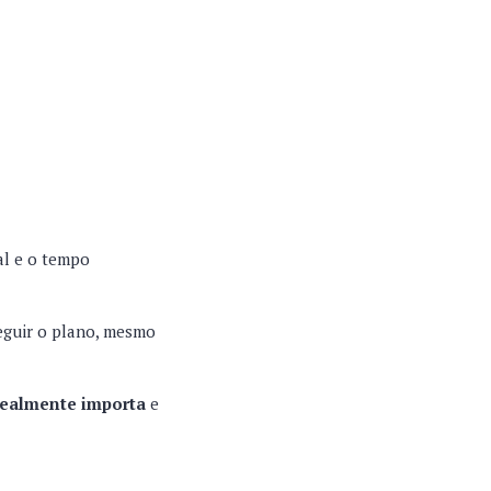
al e o tempo
seguir o plano, mesmo
realmente importa
e