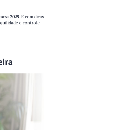
para 2025.
E c
om dicas
quilidade e controle
eira