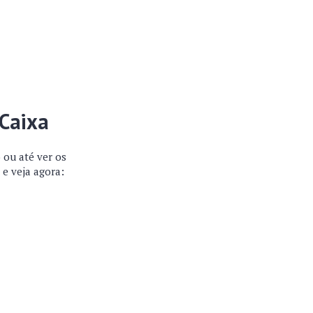
 Caixa
 ou até ver os
 e veja agora: