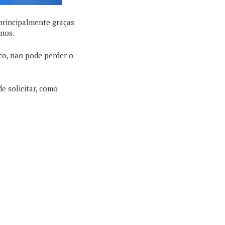
principalmente graças
anos.
co, não pode perder o
e solicitar, como