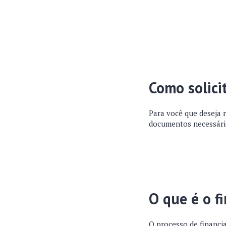
Como solici
Para você que deseja r
documentos necessário
O que é o f
O processo de financi