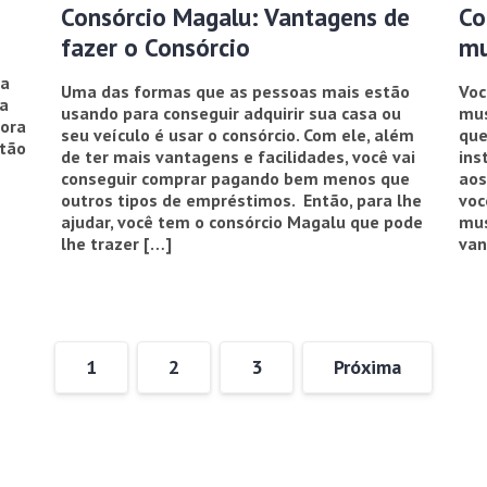
Consórcio Magalu: Vantagens de
Co
fazer o Consórcio
mu
sa
Uma das formas que as pessoas mais estão
Voc
a
usando para conseguir adquirir sua casa ou
mus
hora
seu veículo é usar o consórcio. Com ele, além
que
stão
de ter mais vantagens e facilidades, você vai
ins
conseguir comprar pagando bem menos que
aos
outros tipos de empréstimos. Então, para lhe
voc
ajudar, você tem o consórcio Magalu que pode
mus
lhe trazer […]
van
1
2
3
Próxima