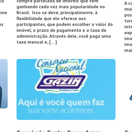
ca
compra parcelada de imóveis que vem
A c
ganhando cada vez mais popularidade no
mui
nome
Brasil. Isso se deve, principalmente, à
pos
flexibilidade que ele oferece aos
tor
ns
participantes, que podem escolher o valor do
int
imóvel, o prazo de pagamento e a taxa de
exp
administração. Através dele, você paga uma
imo
taxa mensal e, […]
imo
mai