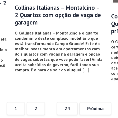
– 2
Collinas Italianas – Montalcino –
2 Quartos com opção de vaga de
Co
garagem
Qu
pr
O Collinas Italianas – Montalcino é o quarto
condomínio deste complexo imobiliário que
pela
O C
está transformando Campo Grande! Este é o
cer
melhor investimento em apartamentos com
do o
mel
dois quartos com vagas na garagem e opção
doi
de vagas cobertas que você pode fazer! Ainda
no
de 
aceita subsídios do governo, facilitando sua
ocê
ace
compra. É a hora de sair do aluguel […]
com
apa
…
1
2
24
Próxima