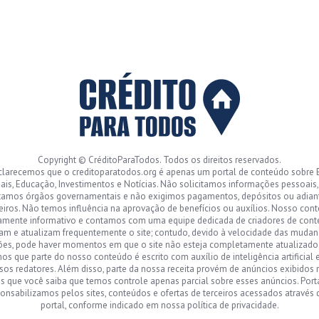
Copyright © CréditoParaTodos. Todos os direitos reservados.
clarecemos que o creditoparatodos.org é apenas um portal de conteúdo sobre 
ais, Educação, Investimentos e Notícias. Não solicitamos informações pessoais
tamos órgãos governamentais e não exigimos pagamentos, depósitos ou adia
eiros. Não temos influência na aprovação de benefícios ou auxílios. Nosso con
amente informativo e contamos com uma equipe dedicada de criadores de con
sam e atualizam frequentemente o site; contudo, devido à velocidade das mudan
ões, pode haver momentos em que o site não esteja completamente atualizad
s que parte do nosso conteúdo é escrito com auxílio de inteligência artificial 
sos redatores. Além disso, parte da nossa receita provém de anúncios exibidos n
 que você saiba que temos controle apenas parcial sobre esses anúncios. Port
onsabilizamos pelos sites, conteúdos e ofertas de terceiros acessados através
portal, conforme indicado em nossa política de privacidade.