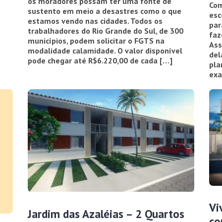
os moradores possam ter uma fonte de
Com
sustento em meio a desastres como o que
esc
estamos vendo nas cidades. Todos os
par
trabalhadores do Rio Grande do Sul, de 300
faz
municípios, podem solicitar o FGTS na
Ass
modalidade calamidade. O valor disponível
del
pode chegar até R$6.220,00 de cada […]
pla
exa
Vi
Jardim das Azaléias – 2 Quartos
co